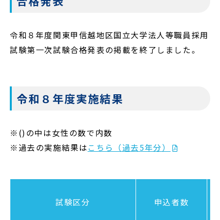
合格発表
会員登録
令和８年度関東甲信越地区国立大学法人等職員採用
試験第一次試験合格発表の掲載を終了しました。
ダウンロード
お問い合わせ
令和８年度実施結果
若者雇用促進法に基づく情報提供
※()の中は女性の数で内数
個人情報の取扱いについて
※過去の実施結果は
こちら（過去5年分）
関連リンク集
試験区分
申込者数