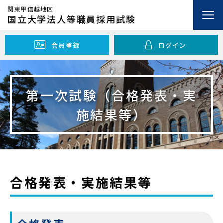
関東甲信越地区
国立大学法人等職員採用試験
会員登録
ログイン
開
機関紹介
閉
第一次試験（合格発表・実
開
仕事案内
施結果等）
閉
開
採用試験情報
閉
説明会情報
合格発表・実施結果等
採用試験関係
FAQ