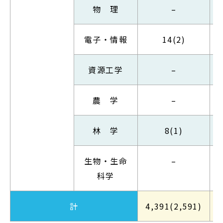
物 理
–
電子・情報
14(2)
資源工学
–
農 学
–
林 学
8(1)
生物・生命
–
科学
計
4,391(2,591)
2