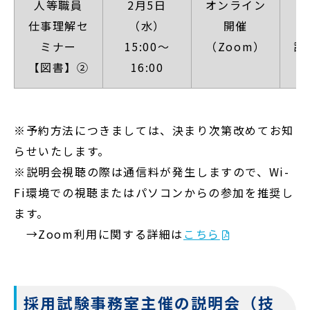
人等職員
2月5日
オンライン
【
仕事理解セ
（水）
開催
ミナー
15:00～
（Zoom）
詳
【図書】②
16:00
※予約方法につきましては、決まり次第改めてお知
らせいたします。
※説明会視聴の際は通信料が発生しますので、Wi-
Fi環境での視聴またはパソコンからの参加を推奨し
ます。
→Zoom利用に関する詳細は
こちら
採用試験事務室主催の説明会（技