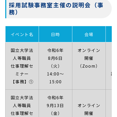
採用試験事務室主催の説明会（事
務）
イベント名
日時
会場
国立大学法
令和6年
オンライン
人等職員
8月6日
開催
【
仕事理解セ
（火）
（Zoom）
ミナー
14:00～
詳
【事務】①
15:00
国立大学法
令和6年
人等職員
9月13日
オンライン
【
仕事理解セ
（金）
開催