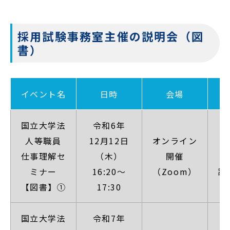
採用試験事務室主催の説明会（図
書）
イベント名
日時
会場
国立大学法
令和6年
人等職員
12月12日
オンライン
【
仕事理解セ
（木）
開催
ミナー
16:20～
（Zoom）
詳
【図書】①
17:30
国立大学法
令和7年