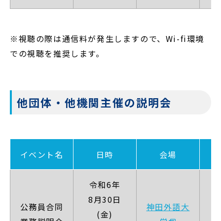
※視聴の際は通信料が発生しますので、Wi-fi環境
での視聴を推奨します。
他団体・他機関主催の説明会
イベント名
日時
会場
令和6年
8月30日
公務員合同
神田外語大
【
(金)