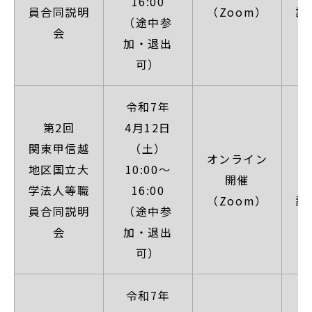
16:00
員合同説明
（Zoom）
詳
（途中参
会
加・退出
可）
令和7年
第2回
4月12日
関東甲信越
（土）
オンライン
【
地区国立大
10:00～
開催
学法人等職
16:00
（Zoom）
詳
員合同説明
（途中参
会
加・退出
可）
令和7年
【