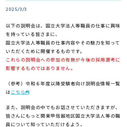
2025/3/3
会員登録
以下の説明会は、国立大学法人等職員の仕事に興味
ダウンロード
を持っている皆さまに、
国立大学法人等職員の仕事内容やその魅力を知って
お問い合わせ
いただくために開催するものです。
これらの説明会への参加の有無が今後の採用選考に
若者雇用促進法に基づく情報提供
影響するものではありません。
個人情報の取扱いについて
（参考）令和６年度以降受験者向け説明会情報一覧
は
こちら
関連リンク集
また、説明会の中でもお話させていただきますが、
皆さんにもっと関東甲信越地区国立大学法人等の職
員について知っていただけるよう、