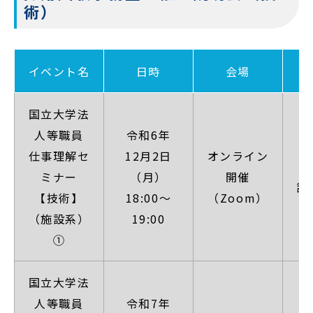
術）
イベント名
日時
会場
国立大学法
人等職員
令和6年
【
仕事理解セ
12月2日
オンライン
ミナー
（月）
開催
詳
【技術】
18:00～
（Zoom）
（施設系）
19:00
①
国立大学法
人等職員
令和7年