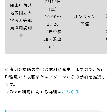
7月19日
関東甲信越
（土）
地区国立大
第
10:00～
オンライン
学法人等職
合
17:20
開催
員採用説明
が
（途中参
会
詳
加・退出
可）
※説明会視聴の際は通信料が発生しますので、Wi-
Fi環境での視聴またはパソコンからの参加を推奨し
ます。
→Zoom利用に関する詳細は
こちら