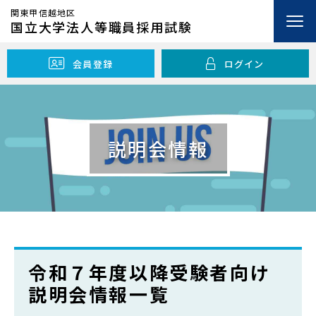
関東甲信越地区
国立大学法人等職員採用試験
会員登録
ログイン
開
機関紹介
閉
説明会情報
開
仕事案内
閉
開
採用試験情報
閉
説明会情報
令和７年度以降受験者向け
採用試験関係
説明会情報一覧
FAQ