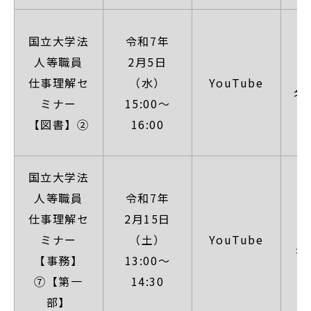
【
国立大学法
令和7年
人等職員
2月5日
（
仕事理解セ
（水）
YouTube
名
ミナー
15:00～
1
【図書】②
16:00
国立大学法
【
人等職員
令和7年
仕事理解セ
2月15日
（
ミナー
（土）
YouTube
名
【事務】
13:00～
日
⑦【第一
14:30
部】