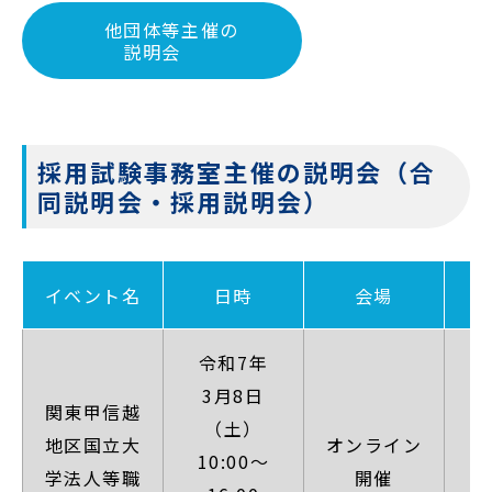
他団体等主催の
説明会
採用試験事務室主催の説明会（合
同説明会・採用説明会）
イベント名
日時
会場
令和7年
3月8日
関東甲信越
（土）
地区国立大
オンライン
【
10:00～
学法人等職
開催