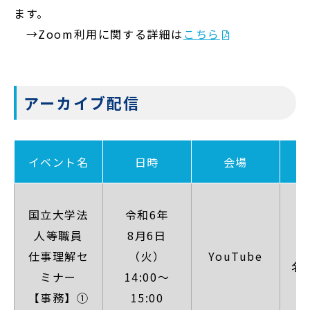
ます。
→Zoom利用に関する詳細は
こちら
アーカイブ配信
イベント名
日時
会場
【
国立大学法
令和6年
人等職員
8月6日
（
仕事理解セ
（火）
YouTube
名
ミナー
14:00～
日
【事務】①
15:00