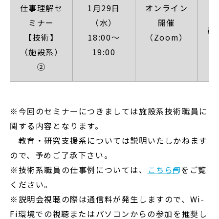
【
仕事理解セ
1月29日
オンライン
ミナー
（水）
開催
詳
【技術】
18:00～
（Zoom）
（施設系）
19:00
②
※今回のセミナーにつきましては施設系技術職員に
関する内容となります。
教育・研究支援系については説明いたしかねます
ので、予めご了承下さい。
※技術系職員の仕事例については、
こちら
をご覧
ください。
※説明会視聴の際は通信料が発生しますので、Wi-
Fi環境での視聴またはパソコンからの参加を推奨し