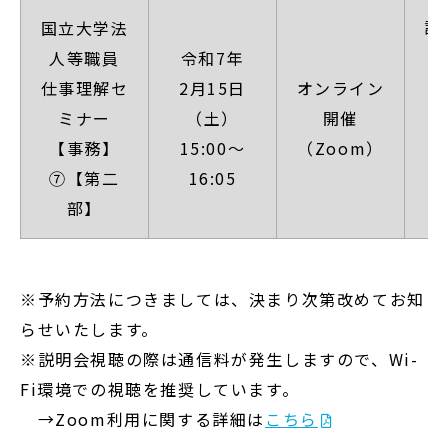
詳
国立大学法
人等職員
令和7年
仕事理解セ
2月15日
オンライン
ミナー
（土）
開催
【事務】
15:00～
（Zoom）
⑦【第二
16:05
部】
※予約方法につきましては、決まり次第改めてお知
らせいたします。
※説明会視聴の際は通信料が発生しますので、Wi-
Fi環境での視聴を推奨しています。
→Zoom利用に関する詳細は
こちら