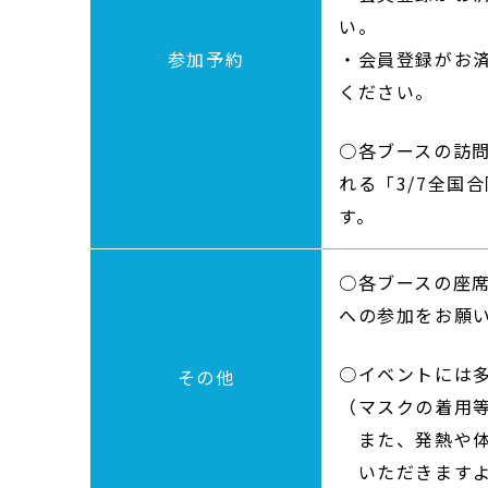
い。
参加予約
・会員登録がお
ください。
○各ブースの訪
れる「
3/7
全国合
す。
○各ブースの座
への参加をお願
○イベントには
その他
（マスクの着用
また、発熱や体
いただきますよ