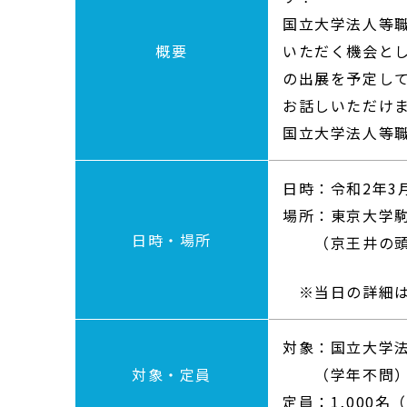
国立大学法人等
概要
いただく機会と
の出展を予定し
お話しいただけ
国立大学法人等
日時：令和2年3月
場所：東京大学
日時・場所
（京王井の頭線
※当日の詳細は
対象：国立大学
対象・定員
（学年不問
定員：1,000名