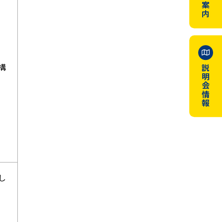
試験案内
構
説明会情報
し