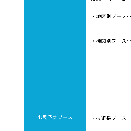
・地区別ブース･
近畿、中国
・機関別ブース･
茨城大学、
埼玉大学、
東京工業大
長岡技術科
国立天文台
大学入試セ
物質・材料
出展予定ブース
・技術系ブース･
参加し