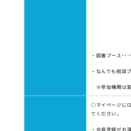
【施
筑波大学、
京都
【教育・
千葉大学、
・図書ブース･･
・なんでも相談ブ
※参加機関は変
○マイページに
てください。
・会員登録がお